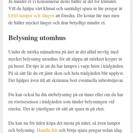
Ju mindre el vi konsumerar desto bättre är det för klimatet.
Vill du hjälpa vårt klimat och samtidigt spara in lite pengar är
LED-lampor och slingor
att föredra. De kostar lite mer men
de håller mycket längre och drar betydligt mindre el.
Belysning utomhus
Under de mörka månaderna på året är det alltid trevlig med
mycket belysning utomhus för att slippa att mörkret kryper in
på huset. Ett tips är att du har lampor i varje hörn i trädgården.
På så sätt får du ett jämt sken och hela trädgården blir upplyst.
Det hjälper även till att skrämma bort eventuella inbrottstjuvar.
Du kan också ha din utebelysning på en timer eller om du har
en rörelsesensor i trädgården som tänder belysningen vid
rörelse. Det är ytterligare ett sätt att spara in på elen.
Du kan nu för tiden köpa det mesta på nätet, så även lampor
och belysning.
Handla här
och börja spara pengar redan idag.