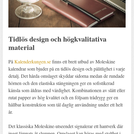
Tidlös design och högkvalitativa
material
På
Kalenderkungen.se
finns ett brett utbud av Moleskine
kalendrar som bjuder på en tidlös design och pålitlighet i varje
detalj. Det hårda omslaget skyddar sidorna medan de rundade
hörnen och den elastiska stängningen ger en sofistikerad
känsla som åldras med värdighet. Kombinationen av slätt eller
rutat papper av hög kvalitet och en följsam trådrygg ger en
hållbar konstruktion som tål daglig användning under ett helt
år.
Det klassiska Moleskine-utseendet signalerar ett hantverk där
inget lämnats åt slumpen. Omslaget kan bäras med stolthet i