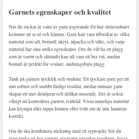
Garnets egenskaper och kvalitet
När du stickar är valet av garn avgörande för hur slutresultatet
kommer att se ut och kännas. Garn kan vara tillverkat av olika
material som ull, bomull, akryl, alpacka och silke, och varje
material har sina unika egenskaper. Om du vill ha ett plagg
som är varmt och slitstarkt kan ull vara ett bra val, medan
bomull är perfekt för svalare, andningsbara plagg.
Tänk på garnets tjocklek och struktur. Ett tjockare garn ger ett
mer robust och snabbt färdigt resultat, medan tunnare garn
skapar ett mer detaljerat och delikat utseende. Det är också
viktigt att kontrollera garnets tvättråd. Vissa naturliga material
kan krympa eller tappa formen efter tvätt om de inte hanteras
korrekt.
Om du ska kombinera stickning med ett syprojekt, bör du
även tänka på hur garnets elasticitet påverkar resultatet. Vissa